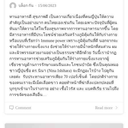
บล็อก กัน
·
15/06/2023
ทานอาหารดี สุขภาพดี เป็นความเกี่ยวเนื่องที่คนญี่ปุ่นให้ความ
สำคัญเป็นอย่างมาก คนไทยเองเช่นกัน โดยเฉพาะปัจจุบันที่ผู้คน
หันมาให้ความใส่ใจเรื่องสุขภาพจากการทานอาหารมากขึ้น โดย
มีสารอาหารที่มีประโยชน์ช่วยเสริมสร้างภูมิคุ้มกันให้กับร่างกาย
หรือแบบที่เรียกว่า Immune power เพราะภูมิคุ้มกันที่ดี นอกจากจะ
ช่วยให้ร่างกายแข็งแรง ยังช่วยให้ร่างกายมีน้ำหนักที่สมส่วน ผม
และผิวพรรณสวยงามอย่างเป็นธรรมชาติอีกด้วย วันนี้เรานำกฏ
การทานอาหารช่วยเสริมภูมิคุ้มกันให้ร่างกายแข็งแรงจากผู้
เชี่ยวชาญด้านการรักษาแผนจีนและโภชนบำบัด ซึ่งเป็นคุณหมอ
ชาวญี่ปุ่นชื่อ ดร.นินา (Nina Ishihara) จะมีกฏอะไรบ้าง ไปดูกัน
เลยค่ะ รับประทานอาหารเพียง 70 เปอร์เซ็นต์ โดยปกติร่างกาย
ของคนเราจะมีเม็ดเลือดขาว คอยทำหน้าที่ฆ่าสิ่งแปลกปลอมที่
บุกรุกเข้ามาในร่างกาย อย่าง เชื้อไวรัส และ แบคทีเรีย รวมไปถึง
การขจัดของเสียอื่น…
Comment
Read more