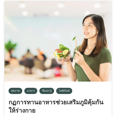
สุขภาพ
อาหาร
เรื่องน่ารู้
ไลฟ์สไตล์
กฏการทานอาหารช่วยเสริมภูมิคุ้มกัน
ให้ร่างกาย