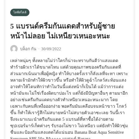
ไลฟ์สไตล์
5 แบรนด์ครีมกันแดดสำหรับผู้ชาย
หน้าไม่ลอย ไม่เหนียวเหนอะหนะ
บล็อก กัน
·
30/09/2022
เหล่าหนุ่มๆ ทั้งหลายไม่ว่าใครก็น่าจะทราบกันดีว่าแสงแดด
ทำร้ายผิวเราได้ขนาดไหน แต่ด้วยคุณภาพของครีมกันแดดที่
ส่วนมากเน้นมาเพื่อผู้หญิง ทำให้บางครั้งเราก็ลังเลที่จะทา เพราะ
หลายเจ้ามักทำให้ผิวขาวขึ้น หรือทำให้ผิวดูฉ่ำโกลว์สะท้อนแสง
อาจทำให้โดนทักว่าทำไมวันนี้แต่งหน้าก็เป็นได้ แม้ว่าการแต่ง
หน้ามันจะไม่ใช่เรื่องผิดบาปอะไร แต่ก็ยังมีปัญหาอื่นๆ ตามมาอีก
อย่างเช่นครีมกันแดดบางตัวทำเหนียวเหนอะหนะมาก โดย
เฉพาะกับคนที่เหงื่อออกง่าย พอครีมมันเคลือบจนหน้าขาว โกลว์
ขึ้น ก็ทำให้เรารู้สึกไม่สบายหน้าไม่สบายตัวเอาซะเลย วันนี้เรา
จึงจะมาแนะนำครีมกันแดด 5 แบรนด์ที่หาซื้อได้ง่ายตาม
ซุปเปอร์มาร์เก็ตต่างๆ รับรองไม่ขาว ไม่เหนียว แต่ยังทำให้ผิวชุ่ม
ชื่นและป้องกันแสงแดดได้แน่นอน Banana Boat Aqua Sensitive
Sunscreen SPF 50+ PA++++ แบรนด์ Banana…