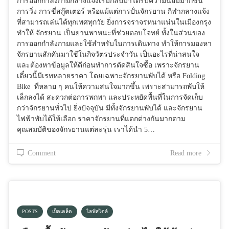
การออกกำลังกายกลางแจ้งเริ่มกลับมาได้รับความนิยมมากขึ้น
การวิ่ง การขี่สกู๊ตเตอร์ หรือแม้แต่การปั่นจักรยาน กีฬากลางแจ้ง
ที่สามารถเล่นได้ทุกเพศทุกวัย ยิ่งการจราจรหนาแน่นในเมืองกรุง
ทำให้ จักรยาน เป็นยานพาหนะที่ช่วยตอบโจทย์ ทั้งในส่วนของ
การออกกำลังกายและใช้สำหรับในการเดินทาง ทำให้การมองหา
จักรยานสักคันมาใช้ในกิจวัตรประจำวัน เป็นอะไรที่น่าสนใจ
และต้องหาข้อมูลให้ดีก่อนทำการตัดสินใจซื้อ เพราะจักรยาน
เดี๋ยวนี้มีเรทหลายราคา โดยเฉพาะจักรยานพับได้ หรือ Folding
Bike ที่หลาย ๆ คนให้ความสนใจมากขึ้น เพราะสามารถพับให้
เล็กลงได้ สะดวกต่อการพกพา และประหยัดพื้นที่ในการจัดเก็บ
กว่าจักรยานทั่วไป ยิ่งปัจจุบัน มีทั้งจักรยานพับได้ และจักรยาน
ไฟฟ้าพับได้ให้เลือก ราคาจักรยานที่แตกต่างกันมากตาม
คุณสมบัติของจักรยานแต่ละรุ่น เราได้นำ 5…
Comment
Read more
POSTS
เบ็ดเตล็ด
ไลฟ์สไตล์