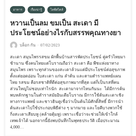
อาหาร
เรื่องน่ารู้
ไลฟ์สไตล์
หวานเป็นลม ขมเป็น สะเดา มี
ประโยชน์อย่างไรกับสรรพคุณทางยา
บล็อก กัน
·
07/02/2023
สะเดา สมุนไพรรสขม ผักพื้นบ้านสารพัดประโยชน์ คู่ครัวไทยมา
ช้านาน ซึ่งคนไทยแต่โบราณถือว่า สะเดา คือ พืชแห่งยาทาง
สมุนไพร เพราะทุกส่วนของสะเดาล้วนแต่มีประโยชน์ต่อสุขภาพ
ตั้งแต่ยอดอ่อน ใบสะเดา แก่น ลำต้น และตามตำราแพทย์แผน
ไทย รสขม คือรสชาติที่ดีต่อสุขภาพมากที่สุด แต่ก็เป็นรสที่คน
ส่วนใหญ่ไม่ชอบเท่าไรนัก สะเดามาจากไหนกันนะ ได้มีการค้น
พบหลักกฐานในตำราสมัยอินเดียโบราณ มีการใช้ต้นสะเดาเชิง
ทางการแพทย์ และชาวฮินดูเชื่อว่าเป็นต้นไม้ศักดิ์สิทธิ์ มีการนำ
ต้นสะเดาไปใช้ประกอบพิธีต่าง ๆ มากมาย และโยคีบางพวกใช้
กิ่งสะเดาเสียบหู (คล้ายตุ้มหู) เพราะเชื่อว่าจะช่วยให้เข้าใกล้
เทพเจ้าได้ นอกจากนี้ยังพบบันทึกในพุทธประวัติ เมื่อประมาณ
4,000…