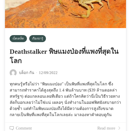
เบ็ดเตล็ด
เรื่องน่ารู้
Deathstalker พิษแมงป่องที่แพงที่สุดใน
โลก
บล็อก กัน
·
12/09/2022
ทุกคนรู้หรือไม่ว่า “พิษแมงป่อง” เป็นพิษที่แพงที่สุดในโลก ซึ่ง
สามารถทำราคาได้สูงสุดถึง 1.4 พันล้านบาท ($39 ล้านดอลล่า
สหรัฐฯ) ต่อแกลลอนเลยทีเดียว แต่ถ้าใครคิดว่านี่เป็นวิธีรวยทาง
ลัดก็บอกเลยว่าไม่ใช่แน่ เผลอๆ นั่งทำงานในออฟฟิศยังสบายกว่า
ด้วยซ้ำ แต่ทำไมพิษแมงป่องถึงได้มีความต้องการสูงถึงขนาด
กลายเป็นพิษที่แพงที่สุดในโลกเลยล่ะ มาลองหาคำตอบดูกัน
Comment
Read more