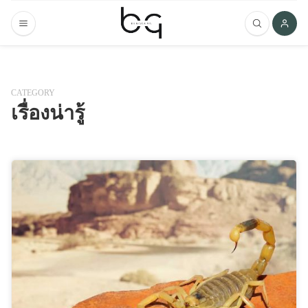
CATEGORY
เรื่องน่ารู้