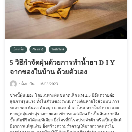
เบ็ดเตล็ด
เรื่องน่ารู้
ไลฟ์สไตล์
5 วิธีกำจัดฝุ่นด้วยการทำน้ำยา D I Y
จากของในบ้าน ด้วยตัวเอง
บล็อก กัน
·
16/03/2023
ช่วงนี้ฝุ่นเยอะ โดยเฉพาะฝุ่นขนาดเล็ก PM 2.5 มีอันตรายต่อ
สุขภาพรุนแรง ทั้งในส่วนของระบบทางเดินหายใจส่วนบน การ
ระคายคอ คันคอ คันจมูก ตาแดง น้ำตาไหล หายใจลำบาก และ
หากสูดฝุ่นเข้าสู่ร่างกายและเข้ากระแสเลือด ยิ่งเป็นอันตรายถึง
ขั้นเสียชีวิตได้เลยทีเดียว ยิ่งใครที่มีโรคประจำตัว หรือเป็นภูมิแพ้
มีอาการแพ้ฝุ่นง่าย ยิ่งสร้างความรำคาญให้มากกว่าคนทั่วไป