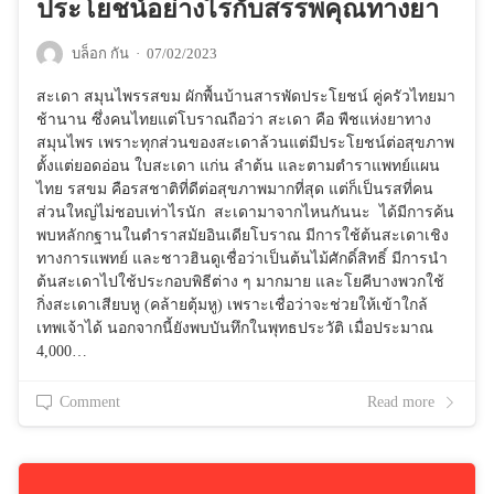
ประโยชน์อย่างไรกับสรรพคุณทางยา
บล็อก กัน
·
07/02/2023
สะเดา สมุนไพรรสขม ผักพื้นบ้านสารพัดประโยชน์ คู่ครัวไทยมา
ช้านาน ซึ่งคนไทยแต่โบราณถือว่า สะเดา คือ พืชแห่งยาทาง
สมุนไพร เพราะทุกส่วนของสะเดาล้วนแต่มีประโยชน์ต่อสุขภาพ
ตั้งแต่ยอดอ่อน ใบสะเดา แก่น ลำต้น และตามตำราแพทย์แผน
ไทย รสขม คือรสชาติที่ดีต่อสุขภาพมากที่สุด แต่ก็เป็นรสที่คน
ส่วนใหญ่ไม่ชอบเท่าไรนัก สะเดามาจากไหนกันนะ ได้มีการค้น
พบหลักกฐานในตำราสมัยอินเดียโบราณ มีการใช้ต้นสะเดาเชิง
ทางการแพทย์ และชาวฮินดูเชื่อว่าเป็นต้นไม้ศักดิ์สิทธิ์ มีการนำ
ต้นสะเดาไปใช้ประกอบพิธีต่าง ๆ มากมาย และโยคีบางพวกใช้
กิ่งสะเดาเสียบหู (คล้ายตุ้มหู) เพราะเชื่อว่าจะช่วยให้เข้าใกล้
เทพเจ้าได้ นอกจากนี้ยังพบบันทึกในพุทธประวัติ เมื่อประมาณ
4,000…
Comment
Read more