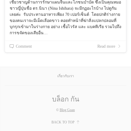
เชี่ยวชาญด้านการรักษาแผนจีนและโภชนบำบัด ซึ่งเป็นคุณหมอ
ชาวญี่ปุ่นชื่อ ดร.นินา (Nina Ishihara) จะมีกฏอะไรบ้าง ไปดูกัน
เลยค่ะ รับประทานอาหารเพียง 70 เปอร์เซ็นต์ โดยปกติร่างกาย
ของคนเราจะมีเม็ดเลือดขาว คอยทำหน้าที่ฆ่าสิ่งแปลกปลอมที่
บุกรุกเข้ามาในร่างกาย อย่าง เชื้อไวรัส และ แบคทีเรีย รวมไปถึง
การขจัดของเสียอื่น…
Comment
Read more
เกี่ยวกับเรา
บล็อก กัน
©
Blog Guan
BACK TO TOP