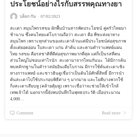
ประโยชน์อย่างไรกับสรรพคุณทางยา
บล็อก กัน
·
07/02/2023
สะเดา สมุนไพรรสขม ผักพื้นบ้านสารพัดประโยชน์ คู่ครัวไทยมา
ช้านาน ซึ่งคนไทยแต่โบราณถือว่า สะเดา คือ พืชแห่งยาทาง
สมุนไพร เพราะทุกส่วนของสะเดาล้วนแต่มีประโยชน์ต่อสุขภาพ
ตั้งแต่ยอดอ่อน ใบสะเดา แก่น ลำต้น และตามตำราแพทย์แผน
ไทย รสขม คือรสชาติที่ดีต่อสุขภาพมากที่สุด แต่ก็เป็นรสที่คน
ส่วนใหญ่ไม่ชอบเท่าไรนัก สะเดามาจากไหนกันนะ ได้มีการค้น
พบหลักกฐานในตำราสมัยอินเดียโบราณ มีการใช้ต้นสะเดาเชิง
ทางการแพทย์ และชาวฮินดูเชื่อว่าเป็นต้นไม้ศักดิ์สิทธิ์ มีการนำ
ต้นสะเดาไปใช้ประกอบพิธีต่าง ๆ มากมาย และโยคีบางพวกใช้
กิ่งสะเดาเสียบหู (คล้ายตุ้มหู) เพราะเชื่อว่าจะช่วยให้เข้าใกล้
เทพเจ้าได้ นอกจากนี้ยังพบบันทึกในพุทธประวัติ เมื่อประมาณ
4,000…
Comment
Read more