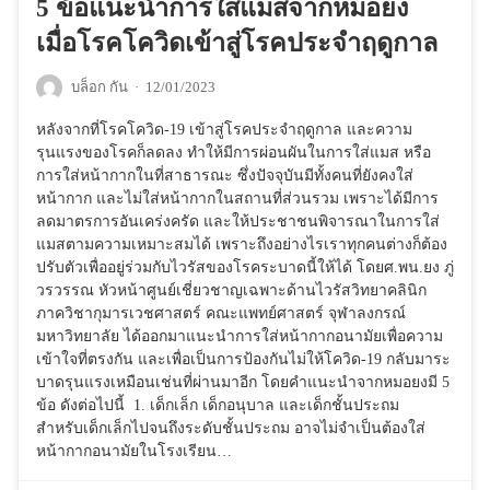
5 ข้อแนะนำการใส่แมสจากหมอยง
เมื่อโรคโควิดเข้าสู่โรคประจำฤดูกาล
บล็อก กัน
·
12/01/2023
หลังจากที่โรคโควิด-19 เข้าสู่โรคประจำฤดูกาล และความ
รุนแรงของโรคก็ลดลง ทำให้มีการผ่อนผันในการใส่แมส หรือ
การใส่หน้ากากในที่สาธารณะ ซึ่งปัจจุบันมีทั้งคนที่ยังคงใส่
หน้ากาก และไม่ใส่หน้ากากในสถานที่ส่วนรวม เพราะได้มีการ
ลดมาตรการอันเคร่งครัด และให้ประชาชนพิจารณาในการใส่
แมสตามความเหมาะสมได้ เพราะถึงอย่างไรเราทุกคนต่างก็ต้อง
ปรับตัวเพื่ออยู่ร่วมกับไวรัสของโรคระบาดนี้ให้ได้ โดยศ.พน.ยง ภู่
วรวรรณ หัวหน้าศูนย์เชี่ยวชาญเฉพาะด้านไวรัสวิทยาคลินิก
ภาควิชากุมารเวชศาสตร์ คณะแพทย์ศาสตร์ จุฬาลงกรณ์
มหาวิทยาลัย ได้ออกมาแนะนำการใส่หน้ากากอนามัยเพื่อความ
เข้าใจที่ตรงกัน และเพื่อเป็นการป้องกันไม่ให้โควิด-19 กลับมาระ
บาดรุนแรงเหมือนเช่นที่ผ่านมาอีก โดยคำแนะนำจากหมอยงมี 5
ข้อ ดังต่อไปนี้ 1. เด็กเล็ก เด็กอนุบาล และเด็กชั้นประถม
สำหรับเด็กเล็กไปจนถึงระดับชั้นประถม อาจไม่จำเป็นต้องใส่
หน้ากากอนามัยในโรงเรียน…