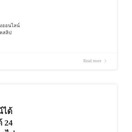
องออนไลน์
็คสลิป
Read more
์ได้
้ 24