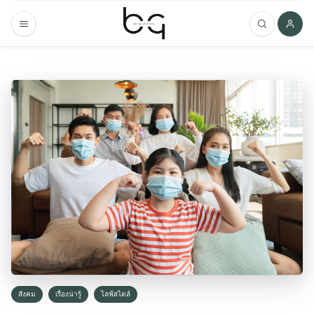
สังคม
เรื่องน่ารู้
ไลฟ์สไตล์