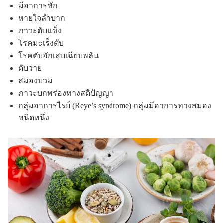
มีอาการชัก
หายใจลำบาก
ภาวะตับแข็ง
โรคมะเร็งตับ
โรคตับอักเสบเฉียบพลัน
ตับวาย
สมองบวม
ภาวะบกพร่องทางสติปัญญา
กลุ่มอาการไรย์ (Reye’s syndrome) กลุ่มมีอาการทางสมอง
ชนิดหนึ่ง