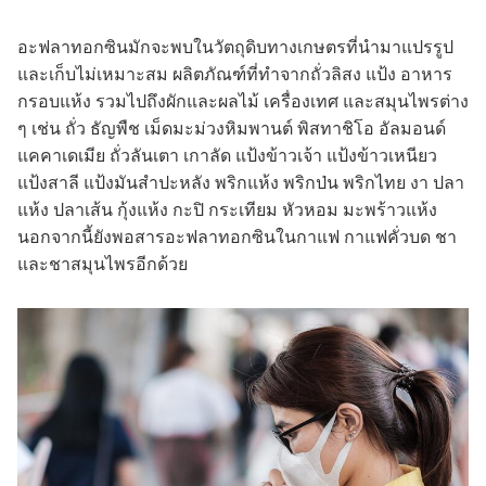
อะฟลาทอกซินมักจะพบในวัตถุดิบทางเกษตรที่นำมาแปรรูป
และเก็บไม่เหมาะสม ผลิตภัณฑ์ที่ทำจากถั่วลิสง แป้ง อาหาร
กรอบแห้ง รวมไปถึงผักและผลไม้ เครื่องเทศ และสมุนไพรต่าง
ๆ เช่น ถั่ว ธัญพืช เม็ดมะม่วงหิมพานต์ พิสทาชิโอ อัลมอนด์
แคคาเดเมีย ถั่วลันเตา เกาลัด แป้งข้าวเจ้า แป้งข้าวเหนียว
แป้งสาลี แป้งมันสำปะหลัง พริกแห้ง พริกป่น พริกไทย งา ปลา
แห้ง ปลาเส้น กุ้งแห้ง กะปิ กระเทียม หัวหอม มะพร้าวแห้ง
นอกจากนี้ยังพอสารอะฟลาทอกซินในกาแฟ กาแฟคั่วบด ชา
และชาสมุนไพรอีกด้วย