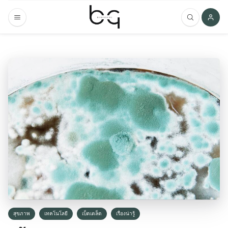
สุขภาพ
เทคโนโลยี
เบ็ดเตล็ด
เรื่องน่ารู้