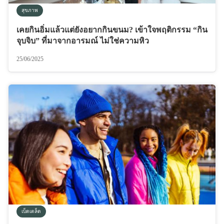
สุขภาพ
เคยกินอิ่มแล้วแต่ยังอยากกินขนม? เข้าใจพฤติกรรม “กิน
จุบจิบ” ที่มาจากอารมณ์ ไม่ใช่ความหิว
25/06/2025
เบ็ดเตล็ด