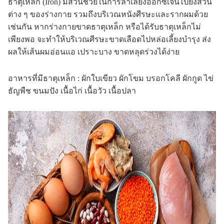
ธาตุเหล็ก (Iron) มีส่วนช่วยในการลำเลียงออกซิเจนไปยังส่วน
ต่าง ๆ ของร่างกาย รวมถึงบริเวณหนังศีรษะและรากผมด้วย
เช่นกัน หากร่างกายขาดธาตุเหล็ก หรือได้รับธาตุเหล็กไม่
เพียงพอ จะทำให้บริเวณศีรษะขาดเลือดไปหล่อเลี้ยงบำรุง ส่ง
ผลให้เส้นผมอ่อนแอ เปราะบาง ขาดหลุดร่วงได้ง่าย
อาหารที่มีธาตุเหล็ก : ผักใบเขียว ผักโขม บรอกโคลี ผักกูด ไข่
ธัญพืช ขนมปัง เนื้อไก่ เนื้อวัว เนื้อปลา